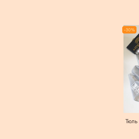
-30%
Тюль