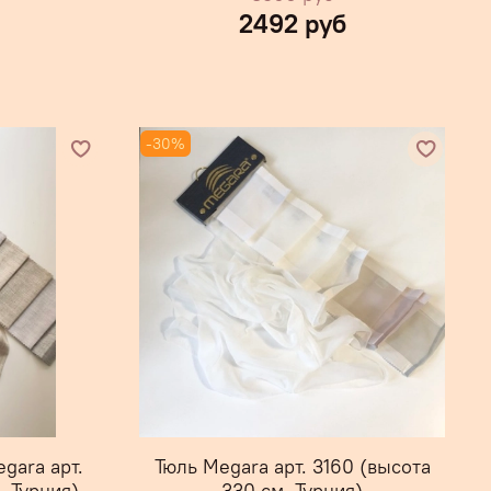
2492 руб
-30%
gara арт.
Тюль Megara арт. 3160 (высота
, Турция)
330 см, Турция)