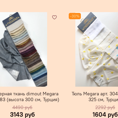
-30%
ерная ткань dimout Megara
Тюль Megara арт. 304
783 (высота 300 см, Турция)
325 см, Турци
4490 руб
2292 руб
3143 руб
1604 руб