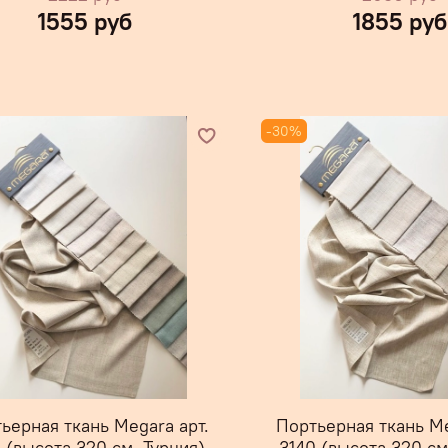
1555 руб
1855 руб
-30%
ьерная ткань Megara арт.
Портьерная ткань Me
 (высота 320 см, Турция)
3140 (высота 320 см