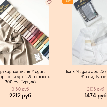
-30%
ртьерная ткань Megara
Тюль Megara арт. 227
оронняя арт. 2255 (высота
315 см, Турци
300 см, Турция)
3160 руб
2106 руб
2212 руб
1474 руб