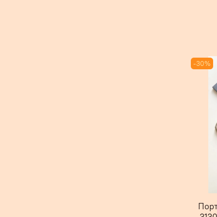
-30%
Порт
3130