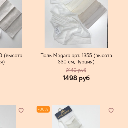
0 (высота
Тюль Megara арт. 1355 (высота
я)
330 см, Турция)
2140 руб
б
1498 руб
-30%