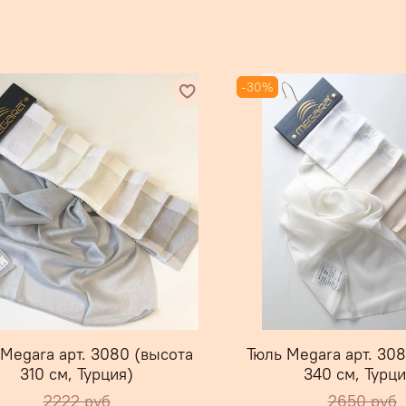
-30%
 Megara арт. 3080 (высота
Тюль Megara арт. 30
310 см, Турция)
340 см, Турци
2222 руб
2650 руб