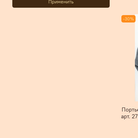
Применить
-30%
Порть
арт. 2