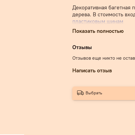
Декоративная багетная 
дерева. В стоимость вхо
пластиковым шинам
Показать полностью
Багетную планку можно и
но и как декоративное п
подъемных систем.
Отзывы
Отзывов еще никто не оста
Название: Болонья
Написать отзыв
Артикул: 307
Цвет: вишня
Выбрать
Материал: дерево
Ширина планки 87 мм, т