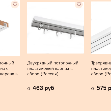
лочный
Двухрядный потолочный
Трехрядн
Планка отправляется це
из с
пластиковый карниз в
пластико
упаковке для надежной 
дерева в
сборе (Россия)
сборе (Р
выбрать Сдэк (доставка 
463 руб
575 
Если требуемая Вам дли
От
От
вариантами, выберите т
сторону) и укажите Ваш
заказа . Изготовление 