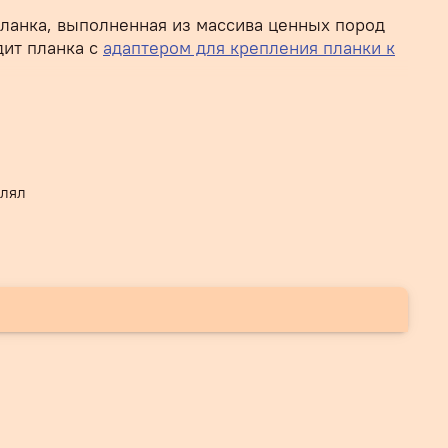
планка, выполненная из массива ценных пород
дит планка с
адаптером для крепления планки к
спользовать не только с карнизами для штор,
рикрытие для рулонных, римских штор и других
влял
олщина 10,5 мм