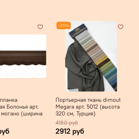
-30%
 планка
Портьерная ткань dimout
ая Болонья арт.
Megara арт. 5012 (высота
т могано (ширина
320 см, Турция)
4160 руб
руб
2912 руб