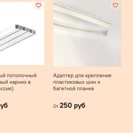
ый потолочный
Адаптер для крепления
льной по выбранным размерам в усиленной
вый карниз в
пластиковых шин к
транспортировки. Способ доставки нужно
оссия)
багетной планке
в Пункт Выдачи товара длиной до 350 см)
руб
250 руб
на изделия не совпадает с предложенными
От
овар с ближайшим размером (в бОльшую
и размеры в комментариях при оформлении
по индивидуальным размерам
БЕСПЛАТНО
.