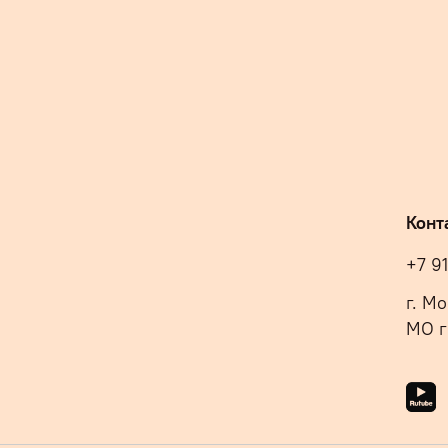
Конт
+7 9
г. М
МО г