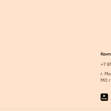
Конт
+7 9
г. М
МО г