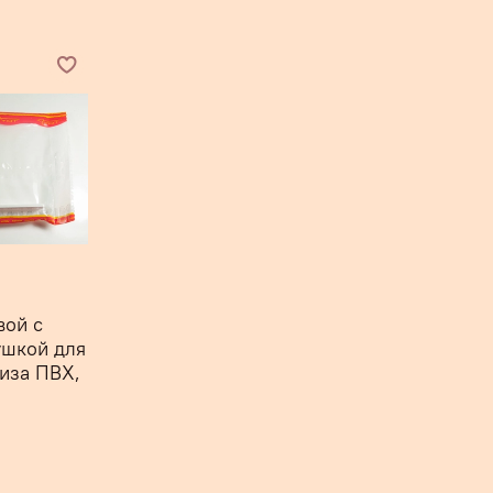
вой с
ушкой для
иза ПВХ,